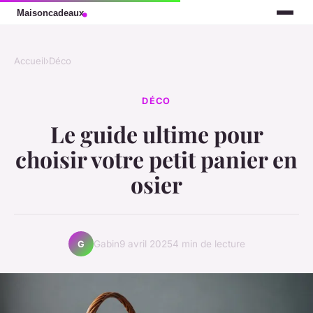
Accueil
›
Déco
DÉCO
Le guide ultime pour
choisir votre petit panier en
osier
Gabin
9 avril 2025
4 min de lecture
G