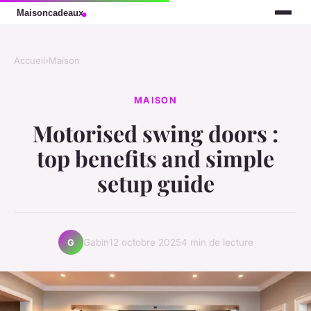
Accueil
›
Maison
MAISON
Motorised swing doors :
top benefits and simple
setup guide
Gabin
12 octobre 2025
4 min de lecture
G