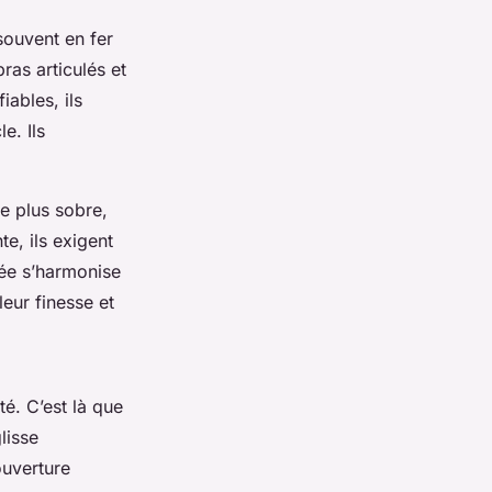
souvent en fer
ras articulés et
iables, ils
e. Ils
ue plus sobre,
e, ils exigent
gnée s’harmonise
eur finesse et
é. C’est là que
lisse
ouverture