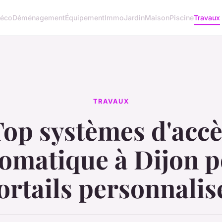
éco
Déménagement
Équipement
Immo
Jardin
Maison
Piscine
Travaux
TRAVAUX
op systèmes d'acc
omatique à Dijon 
ortails personnalis