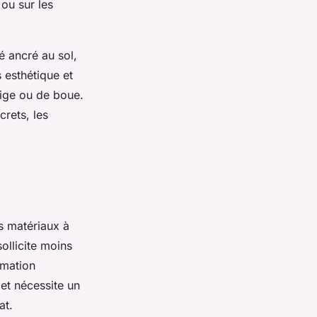
 ou sur les
sé ancré au sol,
s esthétique et
eige ou de boue.
crets, les
es matériaux à
ollicite moins
mmation
 et nécessite un
at.