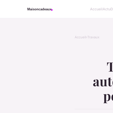
Accueil
Actu
D
Accueil
›
Travaux
T
aut
p