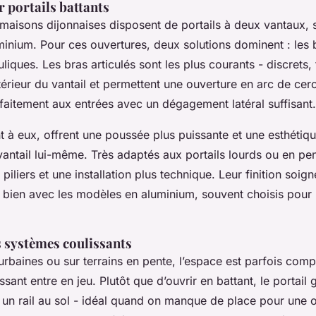
 portails battants
 maisons dijonnaises disposent de portails à deux vantaux, 
inium. Pour ces ouvertures, deux solutions dominent : les b
liques. Les bras articulés sont les plus courants - discrets, f
intérieur du vantail et permettent une ouverture en arc de cercl
faitement aux entrées avec un dégagement latéral suffisant.
t à eux, offrent une poussée plus puissante et une esthétiq
vantail lui-même. Très adaptés aux portails lourds ou en pent
 piliers et une installation plus technique. Leur finition soi
 bien avec les modèles en aluminium, souvent choisis pour l
s systèmes coulissants
rbaines ou sur terrains en pente, l’espace est parfois compt
sant entre en jeu. Plutôt que d’ouvrir en battant, le portail g
r un rail au sol - idéal quand on manque de place pour une 