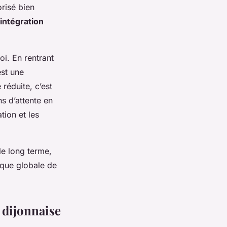
orisé bien
intégration
soi. En rentrant
est une
réduite, c’est
s d’attente en
tion et les
le long terme,
tique globale de
 dijonnaise