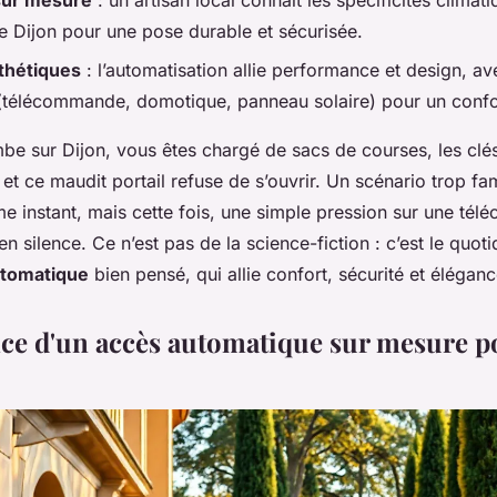
 sur mesure
: un artisan local connaît les spécificités climati
e Dijon pour une pose durable et sécurisée.
thétiques
: l’automatisation allie performance et design, a
s (télécommande, domotique, panneau solaire) pour un confo
mbe sur Dijon, vous êtes chargé de sacs de courses, les clé
et ce maudit portail refuse de s’ouvrir. Un scénario trop fam
e instant, mais cette fois, une simple pression sur une tél
 en silence. Ce n’est pas de la science-fiction : c’est le quot
utomatique
bien pensé, qui allie confort, sécurité et éléganc
ce d'un accès automatique sur mesure p