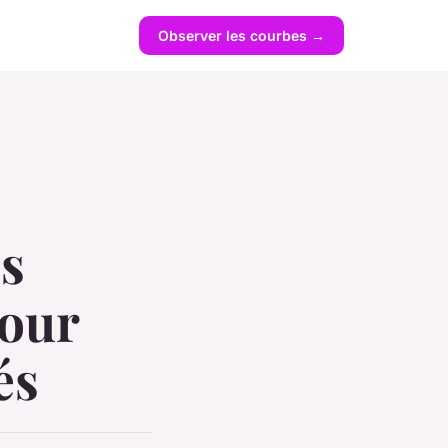
Observer les courbes →
ès
pour
és