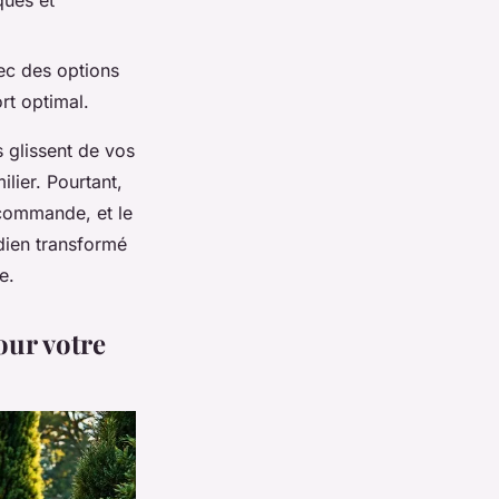
ques et
vec des options
rt optimal.
s glissent de vos
ilier. Pourtant,
écommande, et le
idien transformé
e.
our votre