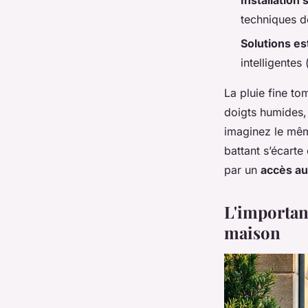
Installation
techniques d
Solutions es
intelligente
La pluie fine to
doigts humides, 
imaginez le mêm
battant s’écarte
par un
accès a
L'importan
maison